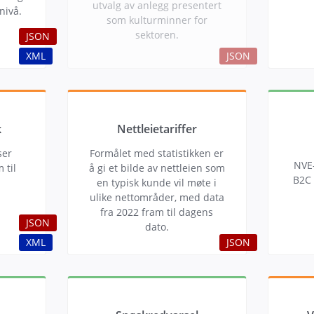
utvalg av anlegg presentert
nivå.
som kulturminner for
sektoren.
JSON
XML
JSON
k
Nettleietariffer
ser
Formålet med statistikken er
NVE
 til
å gi et bilde av nettleien som
B2C 
en typisk kunde vil møte i
ulike nettområder, med data
fra 2022 fram til dagens
JSON
dato.
XML
JSON