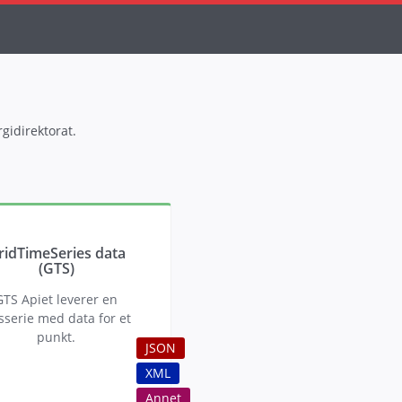
gidirektorat.
ridTimeSeries data
(GTS)
GTS Apiet leverer en
sserie med data for et
punkt.
JSON
XML
Annet