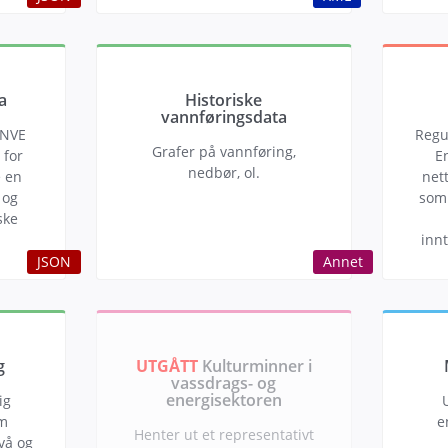
a
Historiske
vannføringsdata
 NVE
Regu
Grafer på vannføring,
 for
E
nedbør, ol.
e en
net
 og
som 
ske
inn
JSON
Annet
g
UTGÅTT
Kulturminner i
vassdrags- og
energisektoren
ig
om
e
Henter ut et representativt
vå og