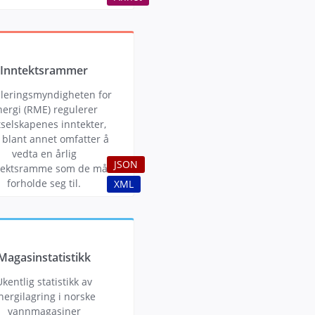
Inntektsrammer
leringsmyndigheten for
nergi (RME) regulerer
tselskapenes inntekter,
blant annet omfatter å
vedta en årlig
JSON
tektsramme som de må
forholde seg til.
XML
Magasinstatistikk
Ukentlig statistikk av
nergilagring i norske
vannmagasiner