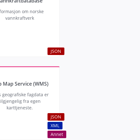
annkraftdatabase
formasjon om norske
vannkraftverk
JSON
 Map Service (WMS)
 geografiske fagdata er
tilgjengelig fra egen
karttjeneste.
JSON
XML
Annet