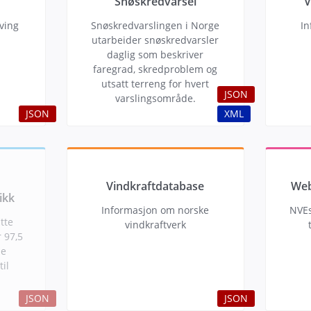
Snøskredvarsel
V
aving
Snøskredvarslingen i Norge
In
d
utarbeider snøskredvarsler
daglig som beskriver
faregrad, skredproblem og
utsatt terreng for hvert
JSON
varslingsområde.
JSON
XML
Vindkraftdatabase
Web
ikk
Informasjon om norske
NVEs
tte
vindkraftverk
 97,5
le
il
JSON
JSON