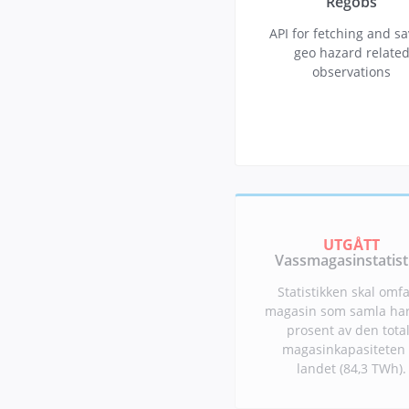
Regobs
API for fetching and s
geo hazard relate
observations
UTGÅTT
Vassmagasinstatist
Statistikken skal omfa
magasin som samla har
prosent av den tota
magasinkapasiteten t
landet (84,3 TWh).