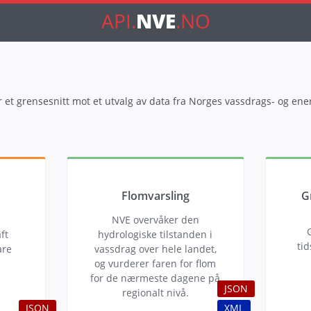
API.
NVE
.NO
r et grensesnitt mot et utvalg av data fra Norges vassdrags- og ener
Flomvarsling
G
NVE overvåker den
ft
hydrologiske tilstanden i
tid
are
vassdrag over hele landet,
og vurderer faren for flom
for de nærmeste dagene på
JSON
regionalt nivå.
JSON
XML