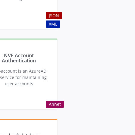
JSON
XML
NVE Account
Authentication
-account is an AzureAD
service for maintaining
user accounts
Annet