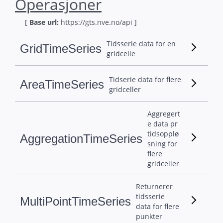
Operasjoner
[
Base url:
https://
gts.nve.no/api ]
Tidsserie data for en
GridTimeSeries
gridcelle
Tidserie data for flere
AreaTimeSeries
gridceller
Aggregert
e data pr
tidsopplø
AggregationTimeSeries
sning for
flere
gridceller
Returnerer
tidsserie
MultiPointTimeSeries
data for flere
punkter