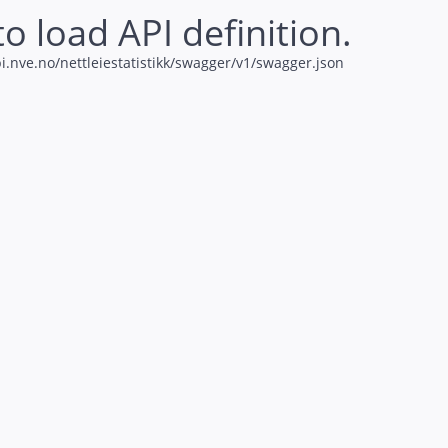
to load API definition.
i.nve.no/nettleiestatistikk/swagger/v1/swagger.json