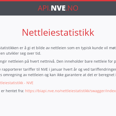
API.
NVE
.NO
Nettleiestatistikk
atistikken er å gi et bilde av nettleien som en typisk kunde vil møt
en utvikler seg over tid.
engir nettleien på hvert nettnivå. Den inneholder bare nettleie for pr
rapporterer tariffer til NVE i januar hvert år og ved tariffendringer 
 omregning av nettleien og kan ikke garantere at det er beregnet i 
tleiestatistikk - NVE
er hentet fra:
https://biapi.nve.no/nettleiestatistikk/swagger/inde