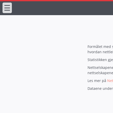
☰
Formålet med st
hvordan nettlei
Statistikken gj
Nettselskapene 
nettselskapenes
Les mer på
Net
Dataene under 