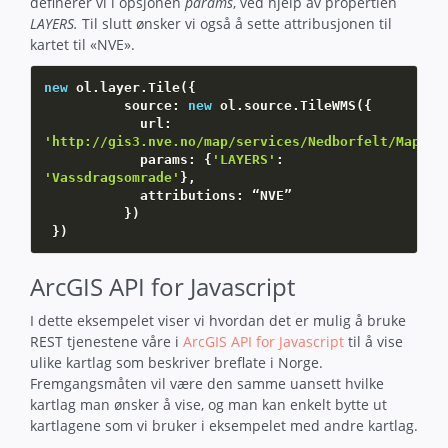
definerer vi i opsjonen
params
, ved hjelp av propertien
LAYERS.
Til slutt ønsker vi også å sette attribusjonen til
kartet til «NVE».
new
ol
.
layer
.
Tile
(
{
          source
:
new
ol
.
source
.
TileWMS
(
{
            url
:
'http://gis3.nve.no/map/services/Nedborfelt/MapSer
            params
:
{
'LAYERS'
:
'Vassdragsomrade'
}
,
            attributions
:
 “NVE”         

}
)
}
)
ArcGIS API for Javascript
I dette eksempelet viser vi hvordan det er mulig å bruke
REST tjenestene våre i
ArcGIS API for Javascript
til å vise
ulike kartlag som beskriver breflate i Norge.
Fremgangsmåten vil være den samme uansett hvilke
kartlag man ønsker å vise, og man kan enkelt bytte ut
kartlagene som vi bruker i eksempelet med andre kartlag.