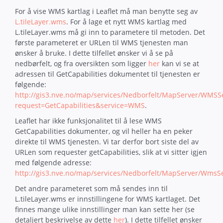
For å vise WMS kartlag i Leaflet må man benytte seg av
L.tileLayer.wms
. For å lage et nytt WMS kartlag med
L.tileLayer.wms må gi inn to parametere til metoden. Det
første parameteret er URLen til WMS tjenesten man
ønsker å bruke. I dette tilfellet ønsker vi å se på
nedbørfelt, og fra oversikten som ligger
her
kan vi se at
adressen til GetCapabilities dokumentet til tjenesten er
følgende:
http://
gis3
.nve.no/map/services/Nedborfelt/MapServer/WMSS
request=GetCapabilities&service=WMS
.
Leaflet har ikke funksjonalitet til å lese WMS
GetCapabilities dokumenter, og vil heller ha en peker
direkte til WMS tjenesten. Vi tar derfor bort siste del av
URLen som requester getCapabilities, slik at vi sitter igjen
med følgende adresse:
http://
gis3
.nve.no/map/services/Nedborfelt/MapServer/WmsSe
Det andre parameteret som må sendes inn til
L.tileLayer.wms er innstillingene for WMS kartlaget. Det
finnes mange ulike innstillinger man kan sette her (se
detaljert beskrivelse av dette
her
). I dette tilfellet ønsker