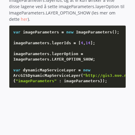
imageParameters.layerIds, og at vi kun ønsker å vise
disse lagene ved å sette imageParameters.layerOption til
ImageParameters.LAYER_OPTION_SHOW (les mer om
dette
her
).
var
 imageParameters 
=
new
ImageParameters
(
)
;
imageParameters
.
layerIds 
=
[
4
,
14
]
;
imageParameters
.
layerOption 
=
ImageParameters
.
LAYER_OPTION_SHOW
;
var
 dynamicMapServiceLayer 
=
new
ArcGISDynamicMapServiceLayer
(
"http://gis3.nve.no/m
{
"imageParameters"
:
 imageParameters
}
)
;