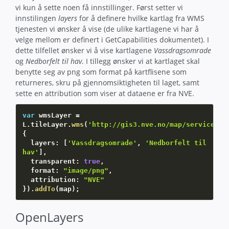
vi kun å sette noen få innstillinger. Først setter vi
innstilingen
layers
for å definere hvilke kartlag fra WMS
tjenesten vi ønsker å vise (de ulike kartlagene vi har å
velge mellom er definert i GetCapabilities dokumentet). I
dette tilfellet ønsker vi å vise kartlagene
Vassdragsomrade
og
Nedborfelt til hav
. I tillegg ønsker vi at kartlaget skal
benytte seg av png som format på kartflisene som
returneres, skru på gjennomsiktigheten til laget, samt
sette en attribution som viser at dataene er fra NVE.
var
 wmsLayer 
=
L
.
tileLayer
.
wms
(
'http://gis3.nve.no/map/services/N
{
  layers
:
[
'Vassdragsomrade'
,
'Nedborfelt til 
hav'
]
,
  transparent
:
true
,
  format
:
"image/png"
,
  attribution
:
"NVE"
}
)
.
addTo
(
map
)
;
OpenLayers