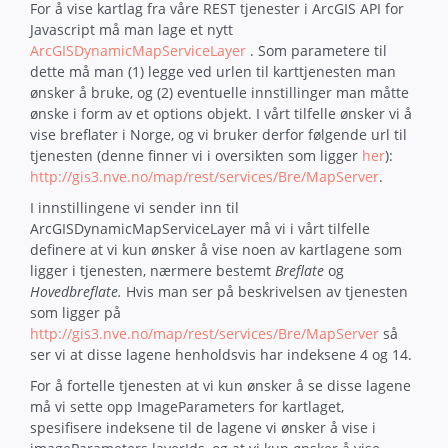
For å vise kartlag fra våre REST tjenester i ArcGIS API for
Javascript må man lage et nytt
ArcGISDynamicMapServiceLayer
. Som parametere til
dette må man (1) legge ved urlen til karttjenesten man
ønsker å bruke, og (2) eventuelle innstillinger man måtte
ønske i form av et options objekt. I vårt tilfelle ønsker vi å
vise breflater i Norge, og vi bruker derfor følgende url til
tjenesten (denne finner vi i oversikten som ligger
her
):
http://
gis3
.nve.no/map/rest/services/Bre/MapServer
.
I innstillingene vi sender inn til
ArcGISDynamicMapServiceLayer må vi i vårt tilfelle
definere at vi kun ønsker å vise noen av kartlagene som
ligger i tjenesten, nærmere bestemt
Breflate
og
Hovedbreflate.
Hvis man ser på beskrivelsen av tjenesten
som ligger på
http://gis3.nve.no/map/rest/services/Bre/MapServer
så
ser vi at disse lagene henholdsvis har indeksene 4 og 14.
For å fortelle tjenesten at vi kun ønsker å se disse lagene
må vi sette opp ImageParameters for kartlaget,
spesifisere indeksene til de lagene vi ønsker å vise i