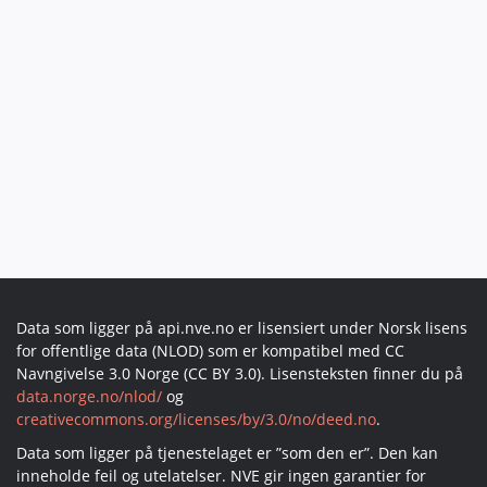
Data som ligger på api.nve.no er lisensiert under Norsk lisens
for offentlige data (NLOD) som er kompatibel med CC
Navngivelse 3.0 Norge (CC BY 3.0). Lisensteksten finner du på
data.norge.no/nlod/
og
creativecommons.org/licenses/by/3.0/no/deed.no
.
Data som ligger på tjenestelaget er ”som den er”. Den kan
inneholde feil og utelatelser. NVE gir ingen garantier for