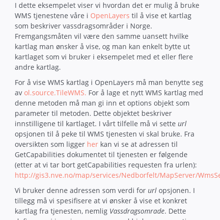
I dette eksempelet viser vi hvordan det er mulig å bruke
WMS tjenestene våre i
OpenLayers
til å vise et kartlag
som beskriver vassdragsområder i Norge.
Fremgangsmåten vil være den samme uansett hvilke
kartlag man ønsker å vise, og man kan enkelt bytte ut
kartlaget som vi bruker i eksempelet med et eller flere
andre kartlag.
For å vise WMS kartlag i OpenLayers må man benytte seg
av
ol.source.TileWMS.
For å lage et nytt WMS kartlag med
denne metoden må man gi inn et options objekt som
parameter til metoden. Dette objektet beskriver
innstilligene til kartlaget. I vårt tilfelle må vi sette
url
opsjonen til å peke til WMS tjenesten vi skal bruke. Fra
oversikten som ligger
her
kan vi se at adressen til
GetCapabilities dokumentet til tjenesten er følgende
(etter at vi tar bort getCapabilities requesten fra urlen):
http://
gis3
.nve.no/map/services/Nedborfelt/MapServer/WmsSe
Vi bruker denne adressen som verdi for
url
opsjonen. I
tillegg må vi spesifisere at vi ønsker å vise et konkret
kartlag fra tjenesten, nemlig
Vassdragsomrade
. Dette