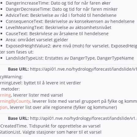
DangerIncreaseTime: Dato og tid for når faren øker
DangerDecreaseTime: Dato og tid for når faren minker
AdviceText: Beskrivelse av råd i forhold til hendelsene
ConsequenceText: Beskrivelse av konsekvensen av hendelsene
LevelMeaningText: Beskrivelse av aktsomhetsnivået
CauseText: Beskrivlese av årsakene til hendelsene
Area: området varselet gjelder
ExposedHeightValue2: øvre nivå (moh) for varselet. ExposedHei
ter som fases ut:
LandslideTypeList: Erstattes av DangerType, DangerTypeName
Base URL:
https://
api01.nve.no/hydrology/forecast/landslide/v1
cyWarning:
ningLevel: byttet til å levere int verdier
 metoder:
rning
, leverer lister med varsel
rningByCounty
, leverer liste med varsel gruppert på fylke og kommu
gion
, leverer list over alle regionene (fylker og kommuner)
Base URL:
http://
api01.nve.no/hydrology/forecast/landslide/v1.
: CreatedTime. Tidspunkt for opprettelse av varsel
 StationList. Valgte stasjoner som hører til et varsel