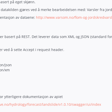
basert på eget skjønn.
 datakilden gjøres ved å merke bearbeidelsen med: Varsler fra Jor
sentasjon av dataene:
http://www.varsom.no/flom-og-jordskredvarsl
 er basert på REST. Det leverer data som XML og JSON (standard for
er ved å sette Accept i request header.
on/json
ion/xm
or ytterligere dokumentasjon av apiet
nve.no/hydrology/forecast/landslide/v1.0.10/swagger/ui/index