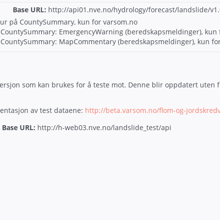
Base URL:
http://
api01.nve.no/hydrology/forecast/landslide/v1.
tur på CountySummary, kun for varsom.no
 i CountySummary: EmergencyWarning (beredskapsmeldinger), kun 
 i CountySummary: MapCommentary (beredskapsmeldinger), kun fo
versjon som kan brukes for å teste mot. Denne blir oppdatert uten fo
sentasjon av test dataene:
http://beta.varsom.no/flom-og-jordskredv
Base URL:
http://
h-web03.nve.no/landslide_test/api