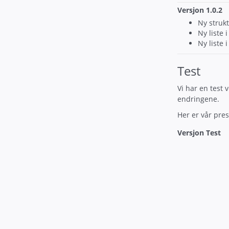
Versjon 1.0.2
Ny struk
Ny liste
Ny liste
Test
Vi har en test 
endringene.
Her er vår pre
Versjon Test