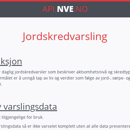
API.
NVE
.NO
Jordskredvarsling
uksjon
daglig jordskredvarsler som beskriver aktsomhetsnivå og skredtype p
målet er å unngå tap av liv og verdier som følge av jord-, sørpe- o
3.
 varslingsdata
 tilgjengelige for bruk.
slingsdata så er ikke varselet komplett uten at alle data presentere