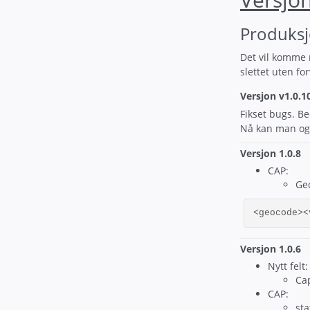
Produks
Det vil komme n
slettet uten for
Versjon v1.0.1
Fikset bugs. 
Nå kan man ogs
Versjon 1.0.8
CAP:
Ge
<geocode><
Versjon 1.0.6
Nytt felt:
Cap
CAP:
sta