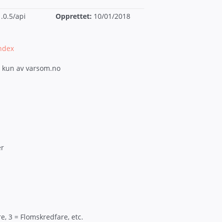
.0.5/api
Opprettet:
10/01/2018
index
s kun av varsom.no
er
, 3 = Flomskredfare, etc.