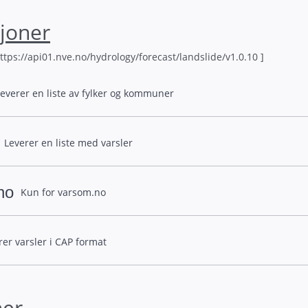
joner
ttps://
api01.nve.no/hydrology/forecast/landslide/v1.0.10 ]
everer en liste av fylker og kommuner
Leverer en liste med varsler
no
Kun for varsom.no
rer varsler i CAP format
ner