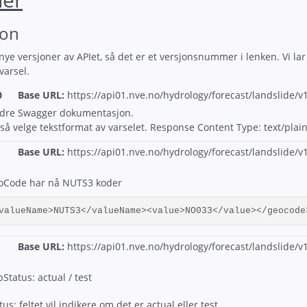
jon
ye versjoner av APIet, så det er et versjonsnummer i lenken. Vi la
varsel.
0
Base URL:
https://
api01.nve.no/hydrology/forecast/landslide/v1
Bedre Swagger dokumentasjon.
å velge tekstformat av varselet. Response Content Type: text/plai
Base URL:
https://
api01.nve.no/hydrology/forecast/landslide/v1
oCode har nå NUTS3 koder
valueName>NUTS3</valueName><value>NO033</value></geocode
Base URL:
https://
api01.nve.no/hydrology/forecast/landslide/v1
Status: actual / test
tus: feltet vil indikere om det er actual eller test