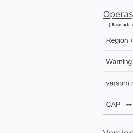
Operas
[
Base url:
h
Region
L
Warning
varsom.
CAP
Leve
Versjo