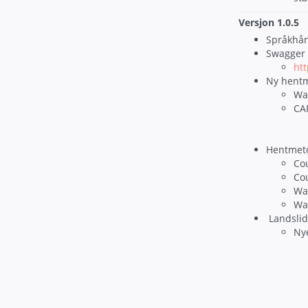
Versjon 1.0.5
Språkhånd
Swagger e
htt
Ny hent
Wa
CA
Hentmeto
Co
Co
Wa
Wa
Landsli
Nye