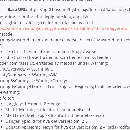
Base URL:
https://
api01.nve.no/hydrology/forecast/landslide/v1
tering er innført, foreløpig norsk og engelsk
r lagt til for ytterligere dokumentasjon av apiet
ps://api01.nve.no/hydrology/forecast/landslide/v1.0.5/swagger/ui/
metode:
rning/MasterId: man kan hente et varsel basert å MasterId. Bruke
P
Feed, rss feed med kort sammen drag av varsel
Id, et varsel basert på en id som hentes fra rss feeden
der som fases ut, erstattes av metoder under Warning:
untyOverview -> Warning/...
untySummary -> Warning/All/...
rningByCounty - > Waning/County/...
rningByCounty/Name -> finn riktig id i Region og bruk metoden ov
deWarning:
 felter:
LangKey: 1 = norsk, 2 = engelsk
MetId: Metrologisk Institutt sin hendelsesId
MetName:
Metrologisk Institutt sitt hendelsesnvan
DangerType: Id for hva det varsles om, 2-6
DangerTypeName: Navn for hva det varsles om, 2 = Jordskredfare