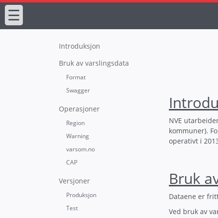
☰
Introduksjon
Bruk av varslingsdata
Format
Swagger
Introd
Operasjoner
NVE utarbeider 
Region
kommuner). For
Warning
operativt i 201
varsom.no
CAP
Bruk av
Versjoner
Produksjon
Dataene er fritt
Test
Ved bruk av var