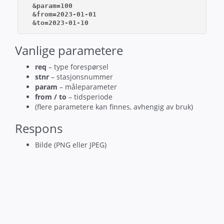
  &param=100

  &from=2023-01-01

Vanlige parametere
req
– type forespørsel
stnr
– stasjonsnummer
param
– måleparameter
from / to
– tidsperiode
(flere parametere kan finnes, avhengig av bruk)
Respons
Bilde (PNG eller JPEG)