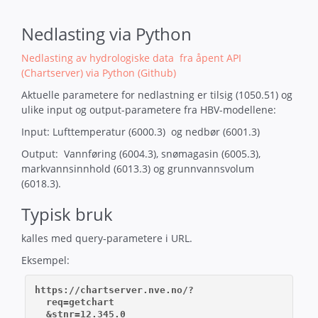
Nedlasting via Python
Nedlasting av hydrologiske data fra åpent API
(Chartserver) via Python (Github)
Aktuelle parametere for nedlastning er tilsig (1050.51) og
ulike input og output-parametere fra HBV-modellene:
Input: Lufttemperatur (6000.3) og nedbør (6001.3)
Output: Vannføring (6004.3), snømagasin (6005.3),
markvannsinnhold (6013.3) og grunnvannsvolum
(6018.3).
Typisk bruk
kalles med query‑parametere i URL.
Eksempel:
https://chartserver.nve.no/?

  req=getchart

  &stnr=12.345.0
